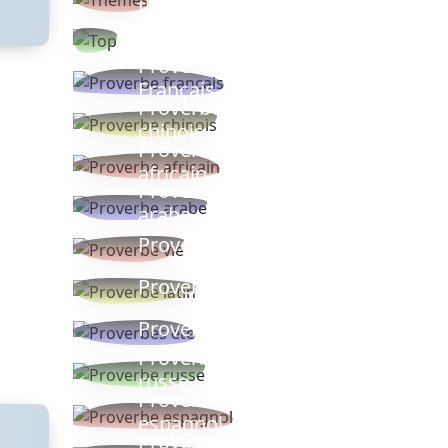
thèmes
Proverbes
populaires
Proverbe
Français
Proverbe
chinois
Proverbe
africain
Proverbe
arabe
Proverbe vie
Proverbe latin
Proverbes ete
Proverbe
russe
Proverbe
espagnol
Proverbe