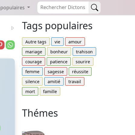
 populaires
Tags populaires
Autre tags
vie
amour
mariage
bonheur
trahison
courage
patience
sourire
femme
sagesse
réussite
silence
amitié
travail
mort
famille
Thémes
Autres