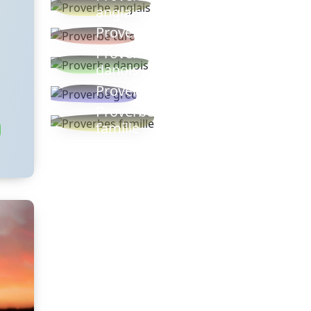
anglais
Proverbe turc
Proverbe
danois
Proverbe grec
Proverbes
famille