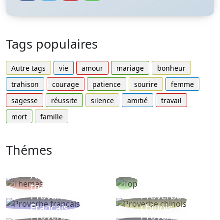
Tags populaires
Autre tags
vie
amour
mariage
bonheur
trahison
courage
patience
sourire
femme
sagesse
réussite
silence
amitié
travail
mort
famille
Thémes
Autres
Proverbes
thèmes
populaires
Proverbe
Proverbe
Français
chinois
Proverbe
Proverbe