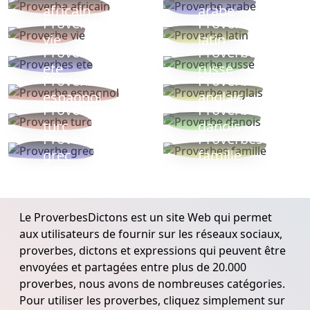
africain
arabe
Proverbe
Proverbe
vie
latin
Proverbes
Proverbe
ete
russe
Proverbe
Proverbe
espagnol
anglais
Proverbe
Proverbe
turc
danois
Proverbe
Proverbes
grec
famille
Le ProverbesDictons est un site Web qui permet
aux utilisateurs de fournir sur les réseaux sociaux,
proverbes, dictons et expressions qui peuvent être
envoyées et partagées entre plus de 20.000
proverbes, nous avons de nombreuses catégories.
Pour utiliser les proverbes, cliquez simplement sur