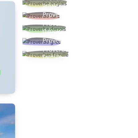
anglais
Proverbe turc
Proverbe
danois
Proverbe grec
Proverbes
famille