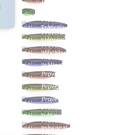
thèmes
Proverbes
populaires
Proverbe
Français
Proverbe
chinois
Proverbe
africain
Proverbe
arabe
Proverbe vie
Proverbe latin
Proverbes ete
Proverbe
russe
Proverbe
espagnol
Proverbe