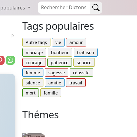
 populaires
Tags populaires
Autre tags
vie
amour
mariage
bonheur
trahison
courage
patience
sourire
femme
sagesse
réussite
silence
amitié
travail
mort
famille
Thémes
Autres