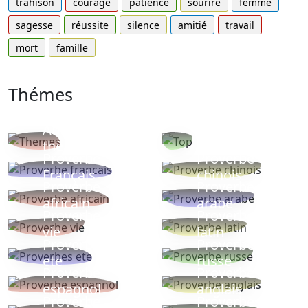
trahison
courage
patience
sourire
femme
sagesse
réussite
silence
amitié
travail
mort
famille
Thémes
Autres
Proverbes
thèmes
populaires
Proverbe
Proverbe
Français
chinois
Proverbe
Proverbe
africain
arabe
Proverbe
Proverbe
vie
latin
Proverbes
Proverbe
ete
russe
Proverbe
Proverbe
espagnol
anglais
Proverbe
Proverbe