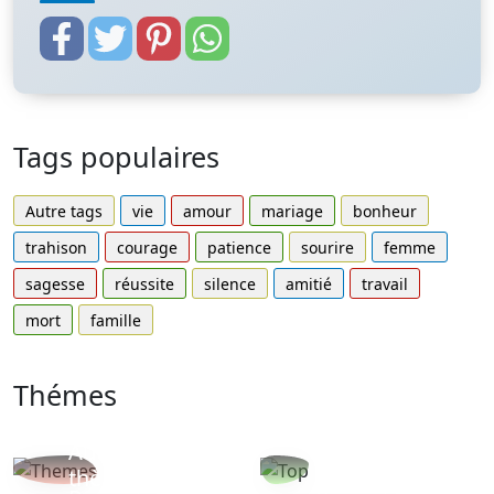
Tags populaires
Autre tags
vie
amour
mariage
bonheur
trahison
courage
patience
sourire
femme
sagesse
réussite
silence
amitié
travail
mort
famille
Thémes
Autres
Proverbes
thèmes
populaires