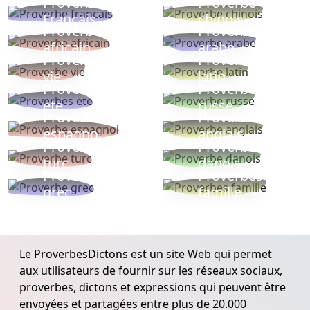
Proverbe
Proverbe
Français
chinois
Proverbe
Proverbe
africain
arabe
Proverbe
Proverbe
vie
latin
Proverbes
Proverbe
ete
russe
Proverbe
Proverbe
espagnol
anglais
Proverbe
Proverbe
turc
danois
Proverbe
Proverbes
grec
famille
Le ProverbesDictons est un site Web qui permet
aux utilisateurs de fournir sur les réseaux sociaux,
proverbes, dictons et expressions qui peuvent être
envoyées et partagées entre plus de 20.000