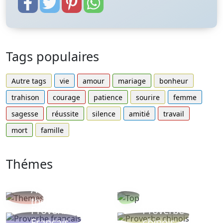
Tags populaires
Autre tags
vie
amour
mariage
bonheur
trahison
courage
patience
sourire
femme
sagesse
réussite
silence
amitié
travail
mort
famille
Thémes
Autres
Proverbes
thèmes
populaires
Proverbe
Proverbe
Français
chinois