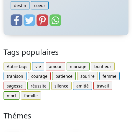
destin
coeur
Tags populaires
Autre tags
vie
amour
mariage
bonheur
trahison
courage
patience
sourire
femme
sagesse
réussite
silence
amitié
travail
mort
famille
Thémes
Autres
Proverbes