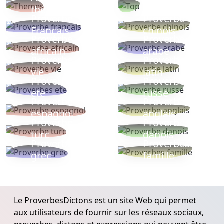
thèmes
populaires
Proverbe
Proverbe
Français
chinois
Proverbe
Proverbe
africain
arabe
Proverbe
Proverbe
vie
latin
Proverbes
Proverbe
ete
russe
Proverbe
Proverbe
espagnol
anglais
Proverbe
Proverbe
turc
danois
Proverbe
Proverbes
grec
famille
Le ProverbesDictons est un site Web qui permet
aux utilisateurs de fournir sur les réseaux sociaux,