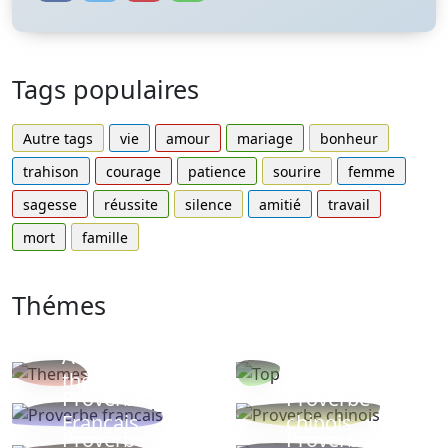
Tags populaires
Autre tags
vie
amour
mariage
bonheur
trahison
courage
patience
sourire
femme
sagesse
réussite
silence
amitié
travail
mort
famille
Thémes
Autres
Proverbes
thèmes
populaires
Proverbe
Proverbe
Français
chinois
Proverbe
Proverbe