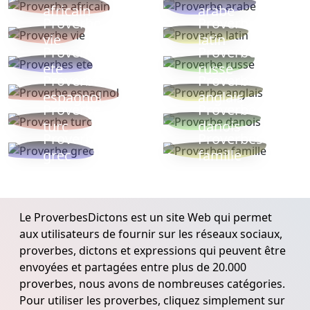
africain
arabe
Proverbe
Proverbe
vie
latin
Proverbes
Proverbe
ete
russe
Proverbe
Proverbe
espagnol
anglais
Proverbe
Proverbe
turc
danois
Proverbe
Proverbes
grec
famille
Le ProverbesDictons est un site Web qui permet
aux utilisateurs de fournir sur les réseaux sociaux,
proverbes, dictons et expressions qui peuvent être
envoyées et partagées entre plus de 20.000
proverbes, nous avons de nombreuses catégories.
Pour utiliser les proverbes, cliquez simplement sur