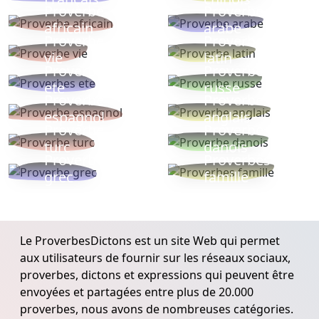
Proverbe
Proverbe
africain
arabe
Proverbe
Proverbe
vie
latin
Proverbes
Proverbe
ete
russe
Proverbe
Proverbe
espagnol
anglais
Proverbe
Proverbe
turc
danois
Proverbe
Proverbes
grec
famille
Le ProverbesDictons est un site Web qui permet
aux utilisateurs de fournir sur les réseaux sociaux,
proverbes, dictons et expressions qui peuvent être
envoyées et partagées entre plus de 20.000
proverbes, nous avons de nombreuses catégories.