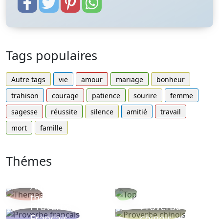
Tags populaires
Autre tags
vie
amour
mariage
bonheur
trahison
courage
patience
sourire
femme
sagesse
réussite
silence
amitié
travail
mort
famille
Thémes
Autres
Proverbes
thèmes
populaires
Proverbe
Proverbe
Français
chinois