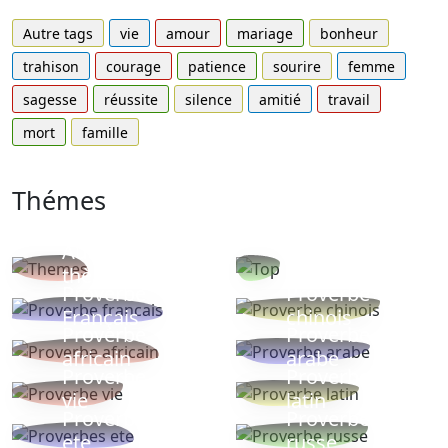
Autre tags
vie
amour
mariage
bonheur
trahison
courage
patience
sourire
femme
sagesse
réussite
silence
amitié
travail
mort
famille
Thémes
Autres
Proverbes
thèmes
populaires
Proverbe
Proverbe
Français
chinois
Proverbe
Proverbe
africain
arabe
Proverbe
Proverbe
vie
latin
Proverbes
Proverbe
ete
russe