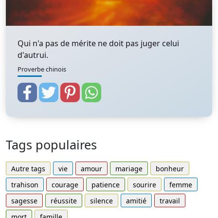
Qui n'a pas de mérite ne doit pas juger celui
d'autrui.
Proverbe chinois
Tags populaires
Autre tags
vie
amour
mariage
bonheur
trahison
courage
patience
sourire
femme
sagesse
réussite
silence
amitié
travail
mort
famille