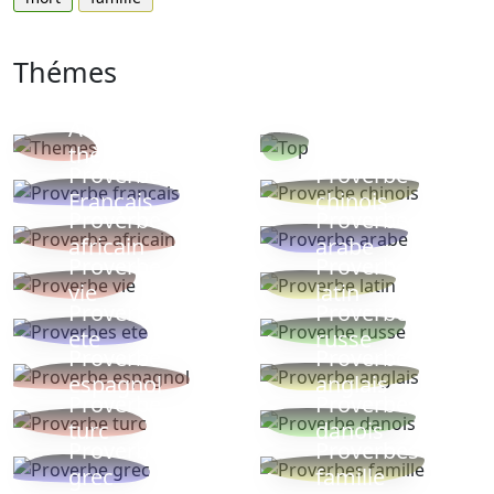
Thémes
Autres
Proverbes
thèmes
populaires
Proverbe
Proverbe
Français
chinois
Proverbe
Proverbe
africain
arabe
Proverbe
Proverbe
vie
latin
Proverbes
Proverbe
ete
russe
Proverbe
Proverbe
espagnol
anglais
Proverbe
Proverbe
turc
danois
Proverbe
Proverbes
grec
famille