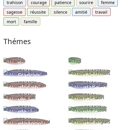
trahison
courage
patience
sourire
femme
sagesse
réussite
silence
amitié
travail
mort
famille
Thémes
Autres
Proverbes
thèmes
populaires
Proverbe
Proverbe
Français
chinois
Proverbe
Proverbe
africain
arabe
Proverbe
Proverbe
vie
latin
Proverbes
Proverbe
ete
russe
Proverbe
Proverbe
espagnol
anglais
Proverbe
Proverbe