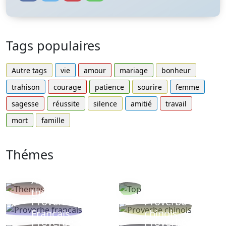
Tags populaires
Autre tags
vie
amour
mariage
bonheur
trahison
courage
patience
sourire
femme
sagesse
réussite
silence
amitié
travail
mort
famille
Thémes
Autres
Proverbes
thèmes
populaires
Proverbe
Proverbe
Français
chinois
Proverbe
Proverbe