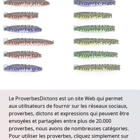
africain
arabe
Proverbe
Proverbe
vie
latin
Proverbes
Proverbe
ete
russe
Proverbe
Proverbe
espagnol
anglais
Proverbe
Proverbe
turc
danois
Proverbe
Proverbes
grec
famille
Le ProverbesDictons est un site Web qui permet
aux utilisateurs de fournir sur les réseaux sociaux,
proverbes, dictons et expressions qui peuvent être
envoyées et partagées entre plus de 20.000
proverbes, nous avons de nombreuses catégories.
Pour utiliser les proverbes, cliquez simplement sur