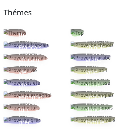
Thémes
Autres
Proverbes
thèmes
populaires
Proverbe
Proverbe
Français
chinois
Proverbe
Proverbe
africain
arabe
Proverbe
Proverbe
vie
latin
Proverbes
Proverbe
ete
russe
Proverbe
Proverbe
espagnol
anglais
Proverbe
Proverbe
turc
danois
Proverbe
Proverbes
grec
famille