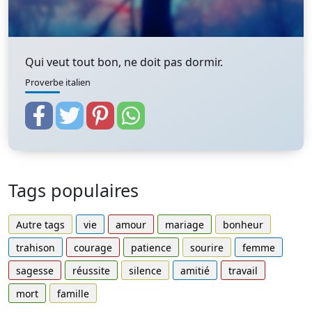
Qui veut tout bon, ne doit pas dormir.
Proverbe italien
Tags populaires
Autre tags
vie
amour
mariage
bonheur
trahison
courage
patience
sourire
femme
sagesse
réussite
silence
amitié
travail
mort
famille