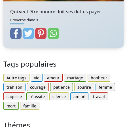
Qui veut être honoré doit ses dettes payer.
Proverbe danois
Tags populaires
Autre tags
vie
amour
mariage
bonheur
trahison
courage
patience
sourire
femme
sagesse
réussite
silence
amitié
travail
mort
famille
Thémes