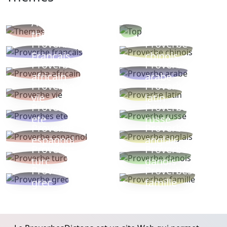
Autres
Proverbes
thèmes
populaires
Proverbe
Proverbe
Français
chinois
Proverbe
Proverbe
africain
arabe
Proverbe
Proverbe
vie
latin
Proverbes
Proverbe
ete
russe
Proverbe
Proverbe
espagnol
anglais
Proverbe
Proverbe
turc
danois
Proverbe
Proverbes
grec
famille