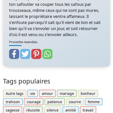
ton safoutier va couper tous les safous par
trousseaux, même ceux qui ne sont pas mures,
laissant le propriétaire ventre affameux. Il
s'enfoute parcequ'il sait qu'il vient de loin et sait
bien qu'il va s'envoler un jour, et soit retourner
d'où il est venu ou s'envoler ailleurs.
Proverbe rwandais
Tags populaires
Autre tags
vie
amour
mariage
bonheur
trahison
courage
patience
sourire
femme
sagesse
réussite
silence
amitié
travail