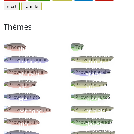
mort
famille
Thémes
Autres
Proverbes
thèmes
populaires
Proverbe
Proverbe
Français
chinois
Proverbe
Proverbe
africain
arabe
Proverbe
Proverbe
vie
latin
Proverbes
Proverbe
ete
russe
Proverbe
Proverbe
espagnol
anglais
Proverbe
Proverbe
turc
danois
Proverbe
Proverbes