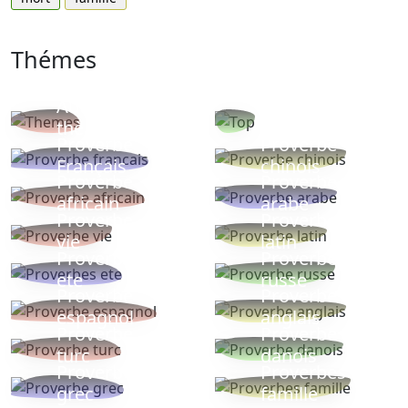
Thémes
Autres
Proverbes
thèmes
populaires
Proverbe
Proverbe
Français
chinois
Proverbe
Proverbe
africain
arabe
Proverbe
Proverbe
vie
latin
Proverbes
Proverbe
ete
russe
Proverbe
Proverbe
espagnol
anglais
Proverbe
Proverbe
turc
danois
Proverbe
Proverbes
grec
famille