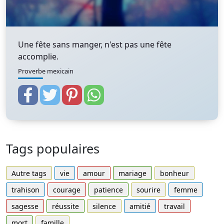
Une fête sans manger, n'est pas une fête
accomplie.
Proverbe mexicain
Tags populaires
Autre tags
vie
amour
mariage
bonheur
trahison
courage
patience
sourire
femme
sagesse
réussite
silence
amitié
travail
mort
famille