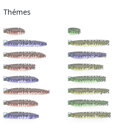
Thémes
Autres
Proverbes
thèmes
populaires
Proverbe
Proverbe
Français
chinois
Proverbe
Proverbe
africain
arabe
Proverbe
Proverbe
vie
latin
Proverbes
Proverbe
ete
russe
Proverbe
Proverbe
espagnol
anglais
Proverbe
Proverbe
turc
danois
Proverbe
Proverbes
grec
famille