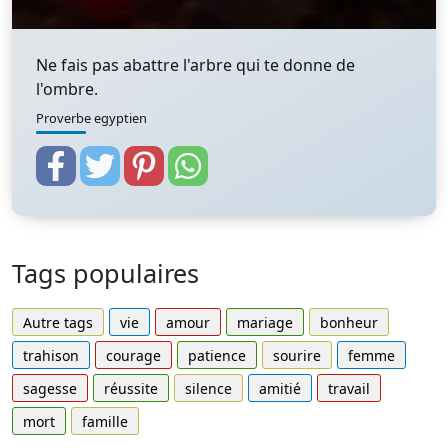
Ne fais pas abattre l'arbre qui te donne de
l'ombre.
Proverbe egyptien
Tags populaires
Autre tags
vie
amour
mariage
bonheur
trahison
courage
patience
sourire
femme
sagesse
réussite
silence
amitié
travail
mort
famille