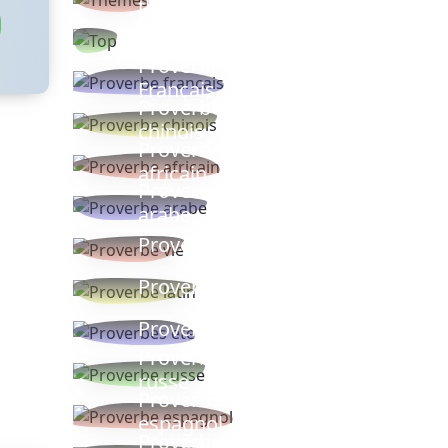
thèmes
Proverbes
populaires
Proverbe
Français
Proverbe
chinois
Proverbe
africain
Proverbe
arabe
Proverbe vie
Proverbe latin
Proverbes ete
Proverbe
russe
Proverbe
espagnol
Proverbe