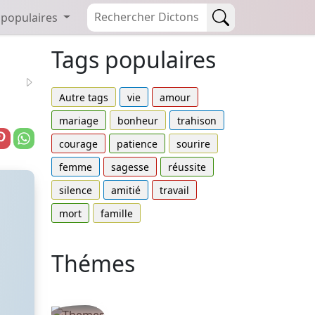
 populaires
Tags populaires
Autre tags
vie
amour
mariage
bonheur
trahison
courage
patience
sourire
femme
sagesse
réussite
silence
amitié
travail
mort
famille
Thémes
Autres