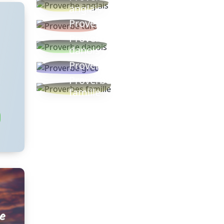
anglais
Proverbe turc
Proverbe
danois
Proverbe grec
Proverbes
famille