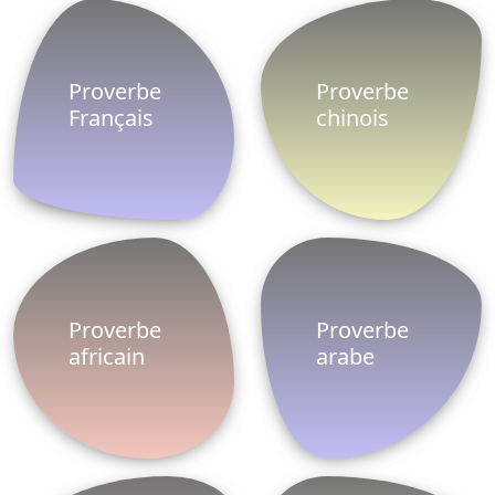
espagnol
anglais
Proverbe
Proverbe
turc
danois
Proverbe
Proverbes
grec
famille
Le ProverbesDictons est un site Web qui permet
aux utilisateurs de fournir sur les réseaux sociaux,
proverbes, dictons et expressions qui peuvent être
envoyées et partagées entre plus de 20.000
proverbes, nous avons de nombreuses catégories.
Pour utiliser les proverbes, cliquez simplement sur
Partager sur Facebook
Politique de
Facebook
Partnaires
confidentialité
Twitter