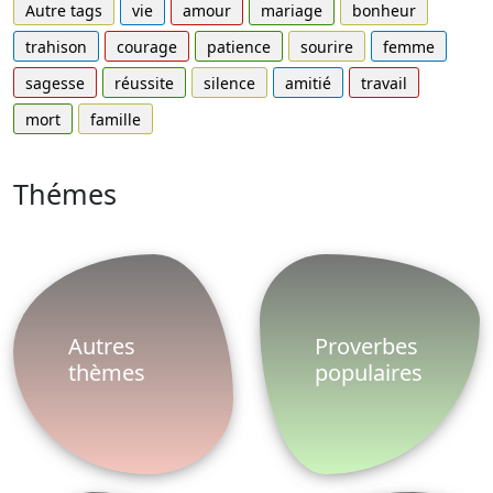
Autre tags
vie
amour
mariage
bonheur
trahison
courage
patience
sourire
femme
sagesse
réussite
silence
amitié
travail
mort
famille
Thémes
Autres
Proverbes
thèmes
populaires
Proverbe
Proverbe
Français
chinois
Proverbe
Proverbe
africain
arabe
Proverbe
Proverbe
vie
latin
Proverbes
Proverbe
ete
russe
Proverbe
Proverbe