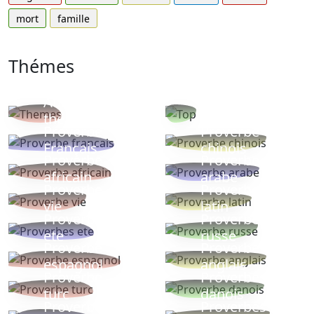
mort
famille
Thémes
Autres
Proverbes
thèmes
populaires
Proverbe
Proverbe
Français
chinois
Proverbe
Proverbe
africain
arabe
Proverbe
Proverbe
vie
latin
Proverbes
Proverbe
ete
russe
Proverbe
Proverbe
espagnol
anglais
Proverbe
Proverbe
turc
danois
Proverbe
Proverbes