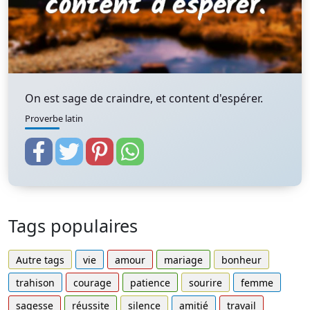
On est sage de craindre, et content d'espérer.
Proverbe latin
Tags populaires
Autre tags
vie
amour
mariage
bonheur
trahison
courage
patience
sourire
femme
sagesse
réussite
silence
amitié
travail