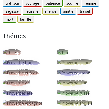
trahison
courage
patience
sourire
femme
sagesse
réussite
silence
amitié
travail
mort
famille
Thémes
Autres
Proverbes
thèmes
populaires
Proverbe
Proverbe
Français
chinois
Proverbe
Proverbe
africain
arabe
Proverbe
Proverbe
vie
latin
Proverbes
Proverbe
ete
russe
Proverbe
Proverbe
espagnol
anglais