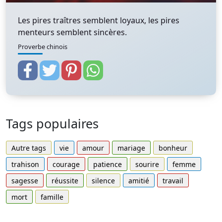
Les pires traîtres semblent loyaux, les pires
menteurs semblent sincères.
Proverbe chinois
Tags populaires
Autre tags
vie
amour
mariage
bonheur
trahison
courage
patience
sourire
femme
sagesse
réussite
silence
amitié
travail
mort
famille