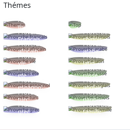
Thémes
Autres
Proverbes
thèmes
populaires
Proverbe
Proverbe
Français
chinois
Proverbe
Proverbe
africain
arabe
Proverbe
Proverbe
vie
latin
Proverbes
Proverbe
ete
russe
Proverbe
Proverbe
espagnol
anglais
Proverbe
Proverbe
turc
danois
Proverbe
Proverbes
grec
famille