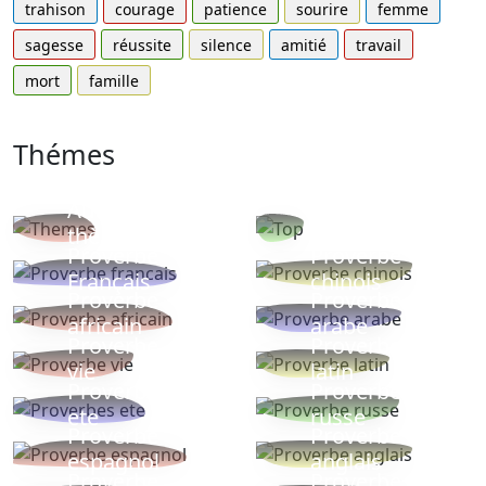
trahison
courage
patience
sourire
femme
sagesse
réussite
silence
amitié
travail
mort
famille
Thémes
Autres
Proverbes
thèmes
populaires
Proverbe
Proverbe
Français
chinois
Proverbe
Proverbe
africain
arabe
Proverbe
Proverbe
vie
latin
Proverbes
Proverbe
ete
russe
Proverbe
Proverbe
espagnol
anglais
Proverbe
Proverbe