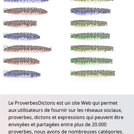
Français
chinois
Proverbe
Proverbe
africain
arabe
Proverbe
Proverbe
vie
latin
Proverbes
Proverbe
ete
russe
Proverbe
Proverbe
espagnol
anglais
Proverbe
Proverbe
turc
danois
Proverbe
Proverbes
grec
famille
Le ProverbesDictons est un site Web qui permet
aux utilisateurs de fournir sur les réseaux sociaux,
proverbes, dictons et expressions qui peuvent être
envoyées et partagées entre plus de 20.000
proverbes, nous avons de nombreuses catégories.