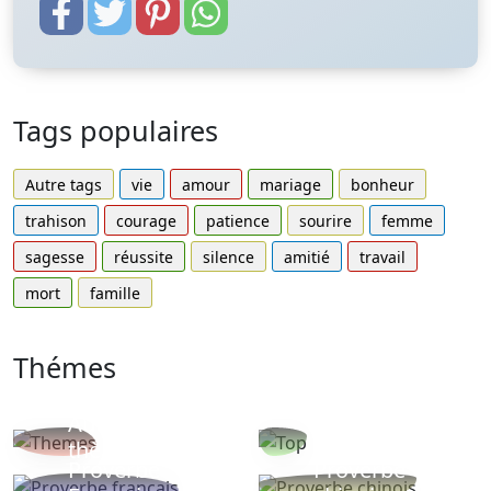
Tags populaires
Autre tags
vie
amour
mariage
bonheur
trahison
courage
patience
sourire
femme
sagesse
réussite
silence
amitié
travail
mort
famille
Thémes
Autres
Proverbes
thèmes
populaires
Proverbe
Proverbe