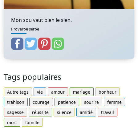
Mon sou vaut bien le sien.
Proverbe serbe
Tags populaires
Autre tags
vie
amour
mariage
bonheur
trahison
courage
patience
sourire
femme
sagesse
réussite
silence
amitié
travail
mort
famille