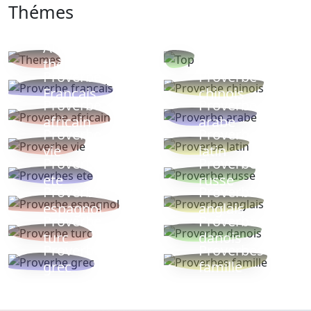
Thémes
Autres
Proverbes
thèmes
populaires
Proverbe
Proverbe
Français
chinois
Proverbe
Proverbe
africain
arabe
Proverbe
Proverbe
vie
latin
Proverbes
Proverbe
ete
russe
Proverbe
Proverbe
espagnol
anglais
Proverbe
Proverbe
turc
danois
Proverbe
Proverbes
grec
famille