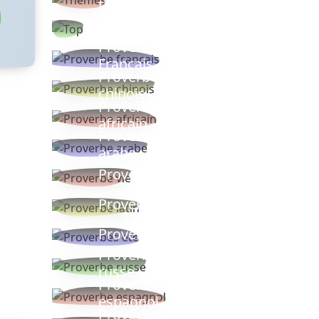
thèmes
Proverbes
populaires
Proverbe
Français
Proverbe
chinois
Proverbe
africain
Proverbe
arabe
Proverbe vie
Proverbe latin
Proverbes ete
Proverbe
russe
Proverbe
espagnol
Proverbe