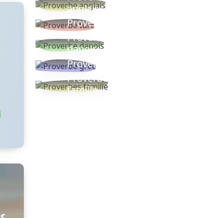
anglais
Proverbe turc
Proverbe
danois
Proverbe grec
Proverbes
famille