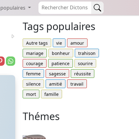
 populaires
Tags populaires
Autre tags
vie
amour
mariage
bonheur
trahison
courage
patience
sourire
femme
sagesse
réussite
silence
amitié
travail
mort
famille
Thémes
Autres