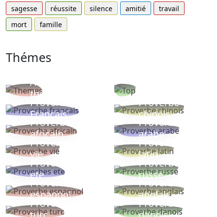
sagesse
réussite
silence
amitié
travail
mort
famille
Thémes
Autres
Proverbes
thèmes
populaires
Proverbe
Proverbe
Français
chinois
Proverbe
Proverbe
africain
arabe
Proverbe
Proverbe
vie
latin
Proverbes
Proverbe
ete
russe
Proverbe
Proverbe
espagnol
anglais
Proverbe
Proverbe
turc
danois