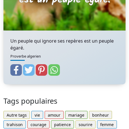
Un peuple qui ignore ses repères est un peuple
égaré.
Proverbe algerien
Tags populaires
Autre tags
vie
amour
mariage
bonheur
trahison
courage
patience
sourire
femme