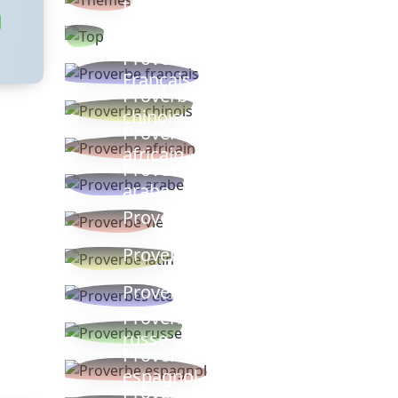
thèmes
Proverbes
populaires
Proverbe
Français
Proverbe
chinois
Proverbe
africain
Proverbe
arabe
Proverbe vie
Proverbe latin
Proverbes ete
Proverbe
russe
Proverbe
espagnol
Proverbe