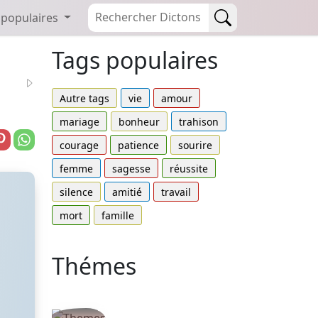
 populaires
Tags populaires
Autre tags
vie
amour
mariage
bonheur
trahison
courage
patience
sourire
femme
sagesse
réussite
silence
amitié
travail
mort
famille
Thémes
Autres