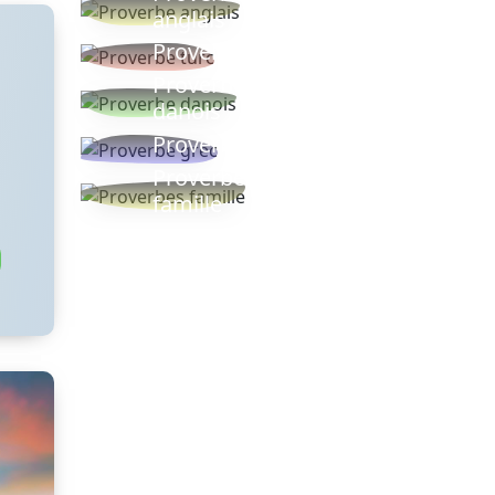
anglais
Proverbe turc
Proverbe
danois
Proverbe grec
Proverbes
famille