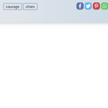
courage
chien