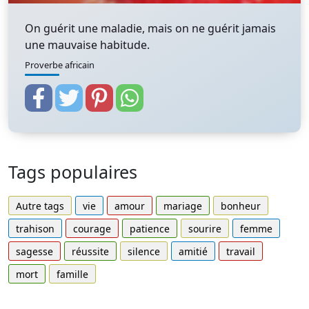
On guérit une maladie, mais on ne guérit jamais
une mauvaise habitude.
Proverbe africain
Tags populaires
Autre tags
vie
amour
mariage
bonheur
trahison
courage
patience
sourire
femme
sagesse
réussite
silence
amitié
travail
mort
famille