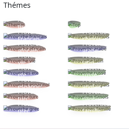
Thémes
Autres
Proverbes
thèmes
populaires
Proverbe
Proverbe
Français
chinois
Proverbe
Proverbe
africain
arabe
Proverbe
Proverbe
vie
latin
Proverbes
Proverbe
ete
russe
Proverbe
Proverbe
espagnol
anglais
Proverbe
Proverbe
turc
danois
Proverbe
Proverbes
grec
famille