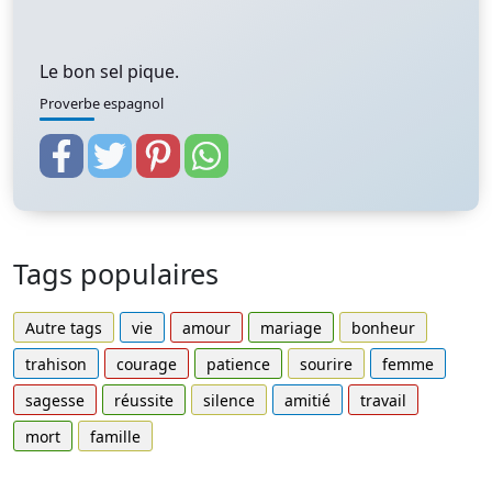
Le bon sel pique.
Proverbe espagnol
Tags populaires
Autre tags
vie
amour
mariage
bonheur
trahison
courage
patience
sourire
femme
sagesse
réussite
silence
amitié
travail
mort
famille