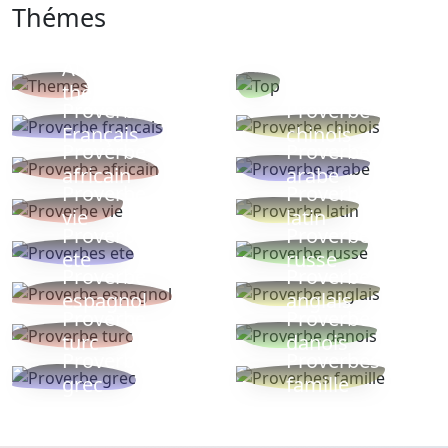
Thémes
Autres
Proverbes
thèmes
populaires
Proverbe
Proverbe
Français
chinois
Proverbe
Proverbe
africain
arabe
Proverbe
Proverbe
vie
latin
Proverbes
Proverbe
ete
russe
Proverbe
Proverbe
espagnol
anglais
Proverbe
Proverbe
turc
danois
Proverbe
Proverbes
grec
famille