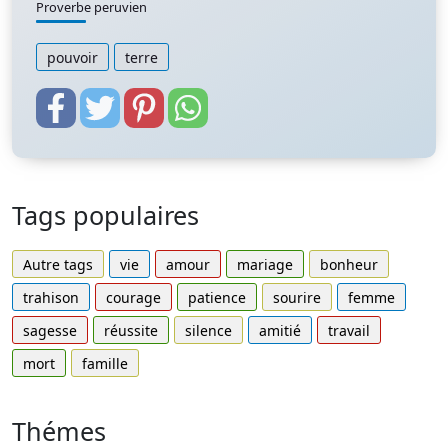
Proverbe peruvien
pouvoir
terre
Tags populaires
Autre tags
vie
amour
mariage
bonheur
trahison
courage
patience
sourire
femme
sagesse
réussite
silence
amitié
travail
mort
famille
Thémes