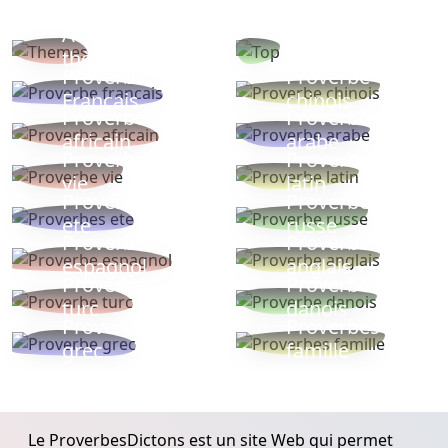
Autres
Proverbes
thèmes
populaires
Proverbe
Proverbe
Français
chinois
Proverbe
Proverbe
africain
arabe
Proverbe
Proverbe
vie
latin
Proverbes
Proverbe
ete
russe
Proverbe
Proverbe
espagnol
anglais
Proverbe
Proverbe
turc
danois
Proverbe
Proverbes
grec
famille
Le ProverbesDictons est un site Web qui permet