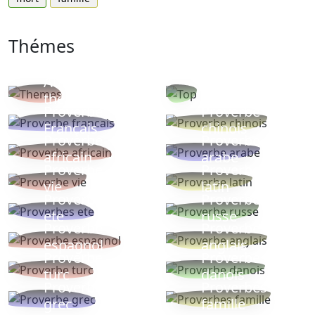
Thémes
Autres
Proverbes
thèmes
populaires
Proverbe
Proverbe
Français
chinois
Proverbe
Proverbe
africain
arabe
Proverbe
Proverbe
vie
latin
Proverbes
Proverbe
ete
russe
Proverbe
Proverbe
espagnol
anglais
Proverbe
Proverbe
turc
danois
Proverbe
Proverbes
grec
famille