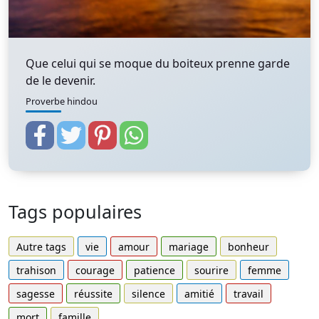
Que celui qui se moque du boiteux prenne garde
de le devenir.
Proverbe hindou
Tags populaires
Autre tags
vie
amour
mariage
bonheur
trahison
courage
patience
sourire
femme
sagesse
réussite
silence
amitié
travail
mort
famille