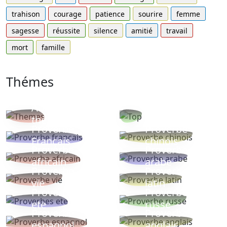
trahison
courage
patience
sourire
femme
sagesse
réussite
silence
amitié
travail
mort
famille
Thémes
Autres
Proverbes
thèmes
populaires
Proverbe
Proverbe
Français
chinois
Proverbe
Proverbe
africain
arabe
Proverbe
Proverbe
vie
latin
Proverbes
Proverbe
ete
russe
Proverbe
Proverbe
espagnol
anglais