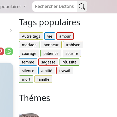
 populaires
Tags populaires
Autre tags
vie
amour
mariage
bonheur
trahison
courage
patience
sourire
femme
sagesse
réussite
silence
amitié
travail
mort
famille
Thémes
Autres