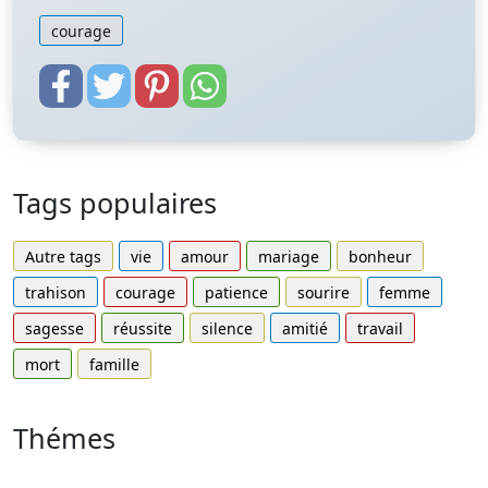
courage
Tags populaires
Autre tags
vie
amour
mariage
bonheur
trahison
courage
patience
sourire
femme
sagesse
réussite
silence
amitié
travail
mort
famille
Thémes