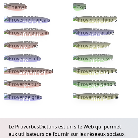
Autres
Proverbes
thèmes
populaires
Proverbe
Proverbe
Français
chinois
Proverbe
Proverbe
africain
arabe
Proverbe
Proverbe
vie
latin
Proverbes
Proverbe
ete
russe
Proverbe
Proverbe
espagnol
anglais
Proverbe
Proverbe
turc
danois
Proverbe
Proverbes
grec
famille
Le ProverbesDictons est un site Web qui permet
aux utilisateurs de fournir sur les réseaux sociaux,