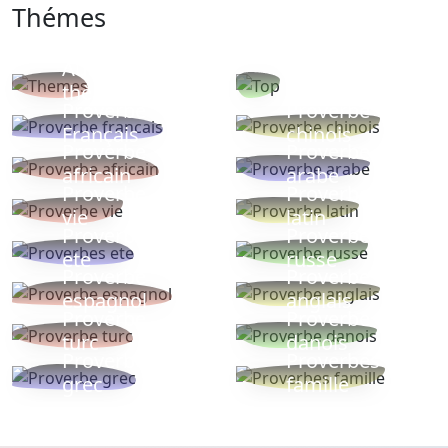
Thémes
Autres
Proverbes
thèmes
populaires
Proverbe
Proverbe
Français
chinois
Proverbe
Proverbe
africain
arabe
Proverbe
Proverbe
vie
latin
Proverbes
Proverbe
ete
russe
Proverbe
Proverbe
espagnol
anglais
Proverbe
Proverbe
turc
danois
Proverbe
Proverbes
grec
famille