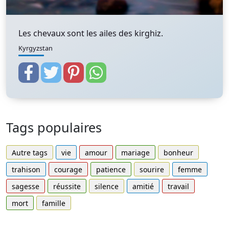
Les chevaux sont les ailes des kirghiz.
Kyrgyzstan
Tags populaires
Autre tags
vie
amour
mariage
bonheur
trahison
courage
patience
sourire
femme
sagesse
réussite
silence
amitié
travail
mort
famille