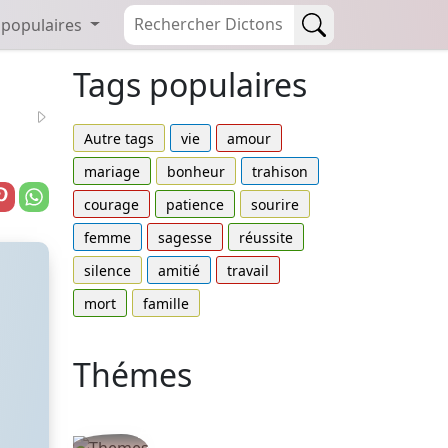
 populaires
Tags populaires
Autre tags
vie
amour
mariage
bonheur
trahison
courage
patience
sourire
femme
sagesse
réussite
silence
amitié
travail
mort
famille
Thémes
Autres