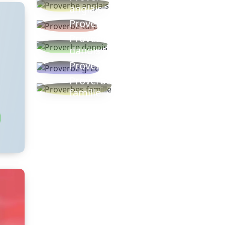
anglais
Proverbe turc
Proverbe
danois
Proverbe grec
Proverbes
famille