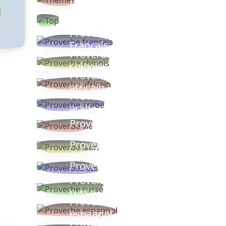
thèmes
Proverbes
populaires
Proverbe
Français
Proverbe
chinois
Proverbe
africain
Proverbe
arabe
Proverbe vie
Proverbe latin
Proverbes ete
Proverbe
russe
Proverbe
espagnol
Proverbe