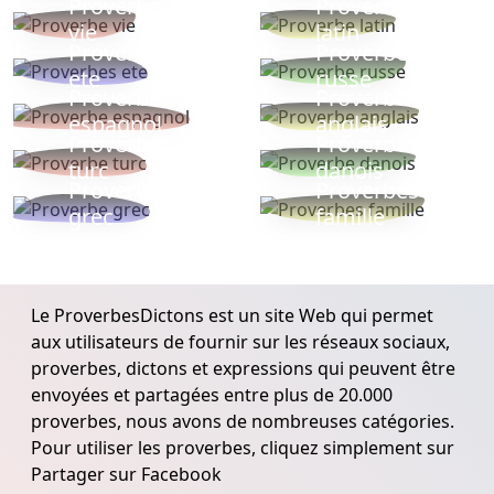
Proverbe
Proverbe
vie
latin
Proverbes
Proverbe
ete
russe
Proverbe
Proverbe
espagnol
anglais
Proverbe
Proverbe
turc
danois
Proverbe
Proverbes
grec
famille
Le ProverbesDictons est un site Web qui permet
aux utilisateurs de fournir sur les réseaux sociaux,
proverbes, dictons et expressions qui peuvent être
envoyées et partagées entre plus de 20.000
proverbes, nous avons de nombreuses catégories.
Pour utiliser les proverbes, cliquez simplement sur
Partager sur Facebook