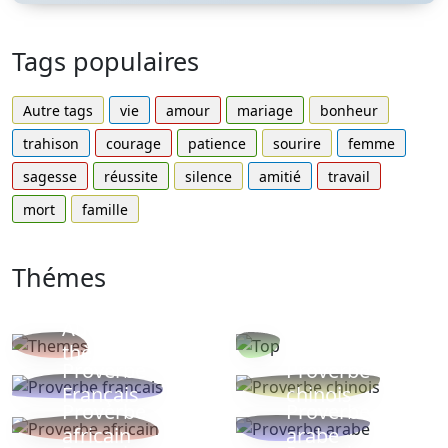
Tags populaires
Autre tags
vie
amour
mariage
bonheur
trahison
courage
patience
sourire
femme
sagesse
réussite
silence
amitié
travail
mort
famille
Thémes
Autres
Proverbes
thèmes
populaires
Proverbe
Proverbe
Français
chinois
Proverbe
Proverbe
africain
arabe