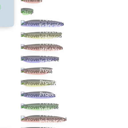
thèmes
Proverbes
populaires
Proverbe
Français
Proverbe
chinois
Proverbe
africain
Proverbe
arabe
Proverbe vie
Proverbe latin
Proverbes ete
Proverbe
russe
Proverbe
espagnol
Proverbe