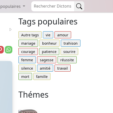
 populaires
Tags populaires
Autre tags
vie
amour
mariage
bonheur
trahison
courage
patience
sourire
femme
sagesse
réussite
silence
amitié
travail
mort
famille
Thémes
Autres