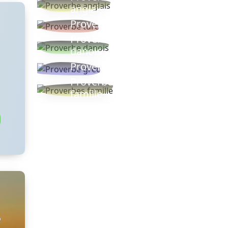
anglais
Proverbe turc
Proverbe
danois
Proverbe grec
Proverbes
famille