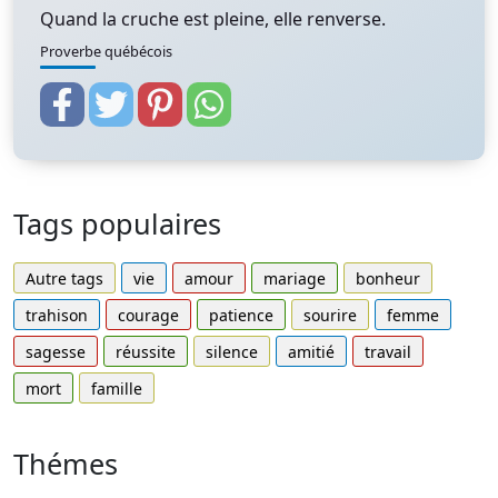
Quand la cruche est pleine, elle renverse.
Proverbe québécois
Tags populaires
Autre tags
vie
amour
mariage
bonheur
trahison
courage
patience
sourire
femme
sagesse
réussite
silence
amitié
travail
mort
famille
Thémes