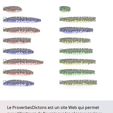
Autres
Proverbes
thèmes
populaires
Proverbe
Proverbe
Français
chinois
Proverbe
Proverbe
africain
arabe
Proverbe
Proverbe
vie
latin
Proverbes
Proverbe
ete
russe
Proverbe
Proverbe
espagnol
anglais
Proverbe
Proverbe
turc
danois
Proverbe
Proverbes
grec
famille
Le ProverbesDictons est un site Web qui permet