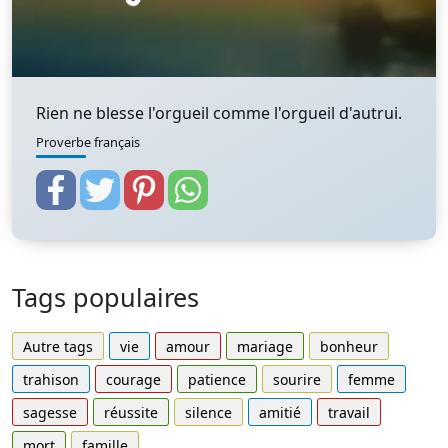
Rien ne blesse l'orgueil comme l'orgueil d'autrui.
Proverbe français
Tags populaires
Autre tags
vie
amour
mariage
bonheur
trahison
courage
patience
sourire
femme
sagesse
réussite
silence
amitié
travail
mort
famille