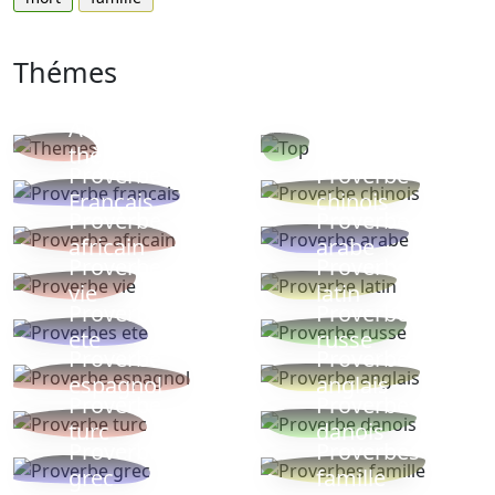
Thémes
Autres
Proverbes
thèmes
populaires
Proverbe
Proverbe
Français
chinois
Proverbe
Proverbe
africain
arabe
Proverbe
Proverbe
vie
latin
Proverbes
Proverbe
ete
russe
Proverbe
Proverbe
espagnol
anglais
Proverbe
Proverbe
turc
danois
Proverbe
Proverbes
grec
famille