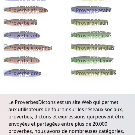
Proverbe
Proverbe
africain
arabe
Proverbe
Proverbe
vie
latin
Proverbes
Proverbe
ete
russe
Proverbe
Proverbe
espagnol
anglais
Proverbe
Proverbe
turc
danois
Proverbe
Proverbes
grec
famille
Le ProverbesDictons est un site Web qui permet
aux utilisateurs de fournir sur les réseaux sociaux,
proverbes, dictons et expressions qui peuvent être
envoyées et partagées entre plus de 20.000
proverbes, nous avons de nombreuses catégories.