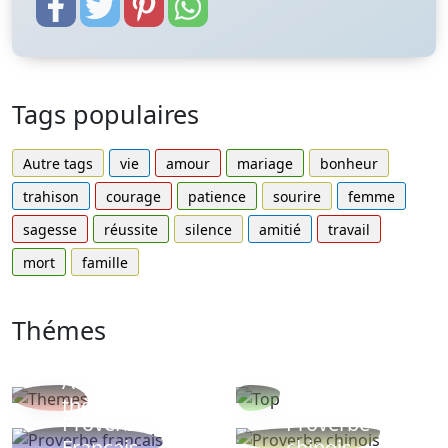
Tags populaires
Autre tags
vie
amour
mariage
bonheur
trahison
courage
patience
sourire
femme
sagesse
réussite
silence
amitié
travail
mort
famille
Thémes
Autres
Proverbes
thèmes
populaires
Proverbe
Proverbe
Français
chinois