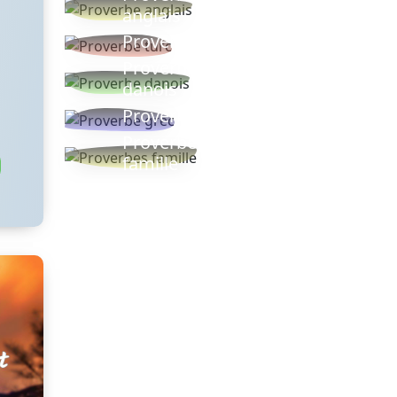
anglais
Proverbe turc
Proverbe
danois
Proverbe grec
Proverbes
famille