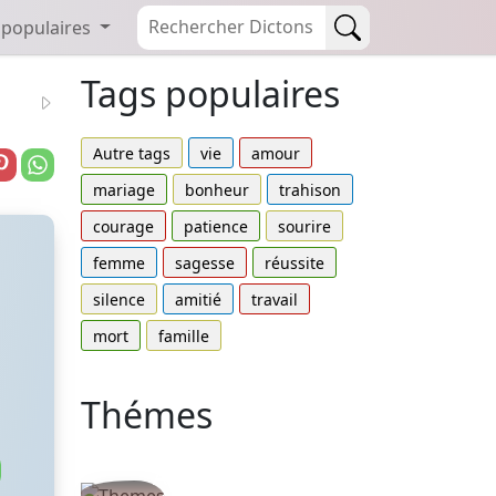
 populaires
Tags populaires
Autre tags
vie
amour
mariage
bonheur
trahison
courage
patience
sourire
femme
sagesse
réussite
silence
amitié
travail
mort
famille
Thémes
Autres