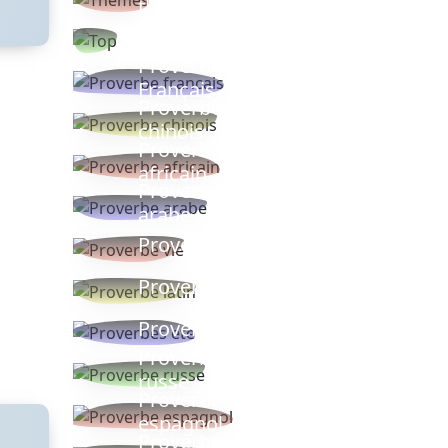
thèmes
Proverbes
populaires
Proverbe
Français
Proverbe
chinois
Proverbe
africain
Proverbe
arabe
Proverbe vie
Proverbe latin
Proverbes ete
Proverbe
russe
Proverbe
espagnol
Proverbe