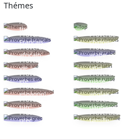
Thémes
Autres
Proverbes
thèmes
populaires
Proverbe
Proverbe
Français
chinois
Proverbe
Proverbe
africain
arabe
Proverbe
Proverbe
vie
latin
Proverbes
Proverbe
ete
russe
Proverbe
Proverbe
espagnol
anglais
Proverbe
Proverbe
turc
danois
Proverbe
Proverbes
grec
famille