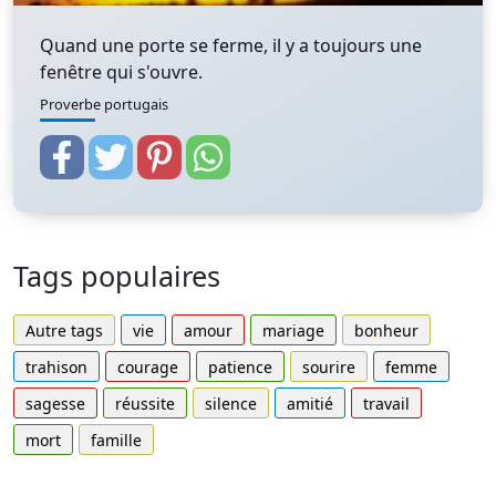
Quand une porte se ferme, il y a toujours une
fenêtre qui s'ouvre.
Proverbe portugais
Tags populaires
Autre tags
vie
amour
mariage
bonheur
trahison
courage
patience
sourire
femme
sagesse
réussite
silence
amitié
travail
mort
famille