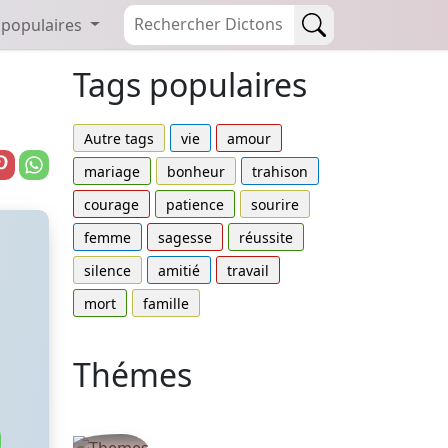
 populaires
Tags populaires
Autre tags
vie
amour
mariage
bonheur
trahison
courage
patience
sourire
femme
sagesse
réussite
silence
amitié
travail
mort
famille
Thémes
Autres