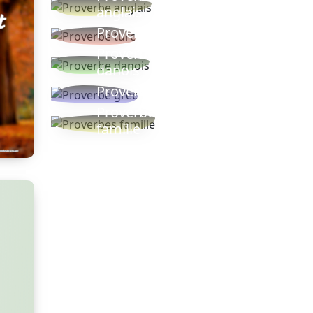
anglais
Proverbe turc
Proverbe
danois
Proverbe grec
Proverbes
famille