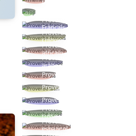
thèmes
Proverbes
populaires
Proverbe
Français
Proverbe
chinois
Proverbe
africain
Proverbe
arabe
Proverbe vie
Proverbe latin
Proverbes ete
Proverbe
russe
Proverbe
espagnol
Proverbe