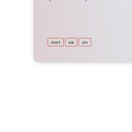
mort
vie
vin