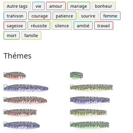
Autre tags
vie
amour
mariage
bonheur
trahison
courage
patience
sourire
femme
sagesse
réussite
silence
amitié
travail
mort
famille
Thémes
Autres
Proverbes
thèmes
populaires
Proverbe
Proverbe
Français
chinois
Proverbe
Proverbe
africain
arabe
Proverbe
Proverbe
vie
latin
Proverbes
Proverbe
ete
russe
Proverbe
Proverbe