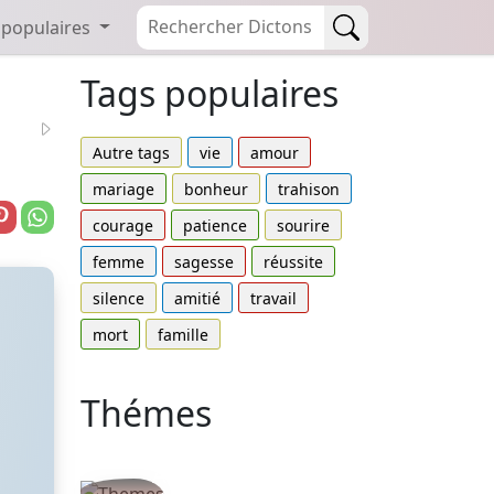
 populaires
Tags populaires
Autre tags
vie
amour
mariage
bonheur
trahison
courage
patience
sourire
femme
sagesse
réussite
silence
amitié
travail
mort
famille
Thémes
Autres