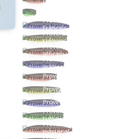
thèmes
Proverbes
populaires
Proverbe
Français
Proverbe
chinois
Proverbe
africain
Proverbe
arabe
Proverbe vie
Proverbe latin
Proverbes ete
Proverbe
russe
Proverbe
espagnol
Proverbe