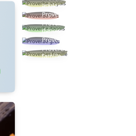
anglais
Proverbe turc
Proverbe
danois
Proverbe grec
Proverbes
famille