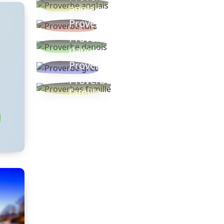
anglais
Proverbe turc
Proverbe
danois
Proverbe grec
Proverbes
famille