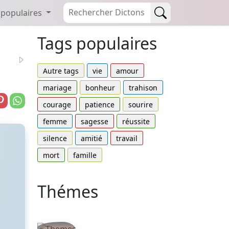
 populaires
Tags populaires
Autre tags
vie
amour
mariage
bonheur
trahison
courage
patience
sourire
femme
sagesse
réussite
silence
amitié
travail
mort
famille
Thémes
Autres