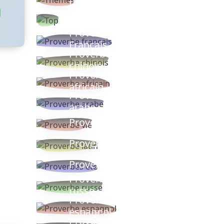
thèmes
Proverbes
populaires
Proverbe
Français
Proverbe
chinois
Proverbe
africain
Proverbe
arabe
Proverbe vie
Proverbe latin
Proverbes ete
Proverbe
russe
Proverbe
espagnol
Proverbe