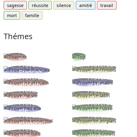
sagesse
réussite
silence
amitié
travail
mort
famille
Thémes
Autres
Proverbes
thèmes
populaires
Proverbe
Proverbe
Français
chinois
Proverbe
Proverbe
africain
arabe
Proverbe
Proverbe
vie
latin
Proverbes
Proverbe
ete
russe
Proverbe
Proverbe
espagnol
anglais
Proverbe
Proverbe
turc
danois